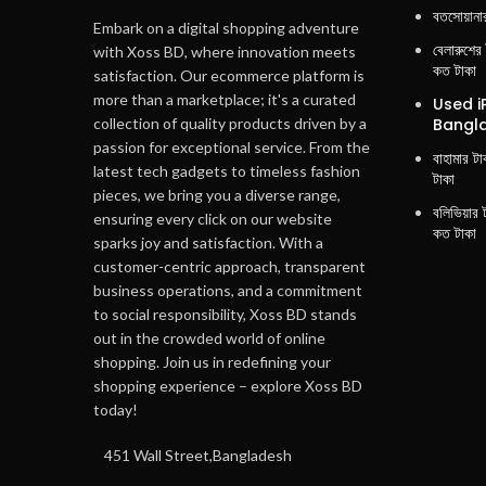
বতসোয়ানা
Embark on a digital shopping adventure
বেলারুশের
with Xoss BD, where innovation meets
কত টাকা
satisfaction. Our ecommerce platform is
more than a marketplace; it's a curated
Used i
Bangla
collection of quality products driven by a
passion for exceptional service. From the
বাহামার ট
latest tech gadgets to timeless fashion
টাকা
pieces, we bring you a diverse range,
বলিভিয়ার 
ensuring every click on our website
কত টাকা
sparks joy and satisfaction. With a
customer-centric approach, transparent
business operations, and a commitment
to social responsibility, Xoss BD stands
out in the crowded world of online
shopping. Join us in redefining your
shopping experience – explore Xoss BD
today!
451 Wall Street,Bangladesh