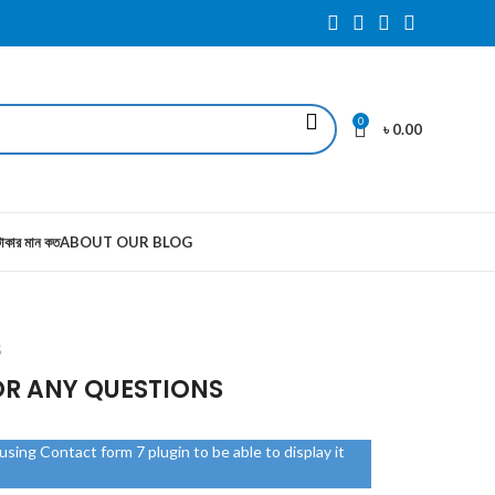
0
৳
0.00
াকার মান কত
ABOUT OUR BLOG
S
OR ANY QUESTIONS
sing Contact form 7 plugin to be able to display it