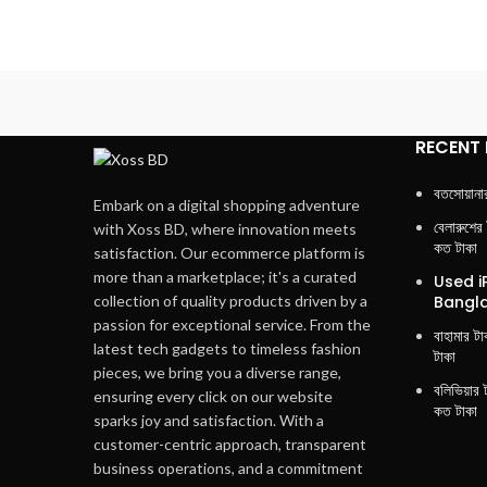
RECENT
বতসোয়ানা
Embark on a digital shopping adventure
বেলারুশের
with Xoss BD, where innovation meets
কত টাকা
satisfaction. Our ecommerce platform is
more than a marketplace; it's a curated
Used i
Bangla
collection of quality products driven by a
passion for exceptional service. From the
বাহামার ট
latest tech gadgets to timeless fashion
টাকা
pieces, we bring you a diverse range,
বলিভিয়ার 
ensuring every click on our website
কত টাকা
sparks joy and satisfaction. With a
customer-centric approach, transparent
business operations, and a commitment