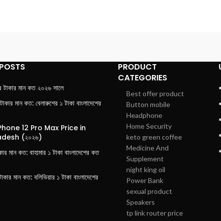
 POSTS
PRODUCT
CATEGORIES
র টাকার মান কত ২০২৬ সালে
Best offer product
 টাকার মান কত: বেলারুশের ১ টাকা বাংলাদেশের
Button mobile
Headphone
Home Security
Phone 12 Pro Max Price in
desh (২০২৬)
keto green coffee
Medicine And
াকার মান কত: বাহামার ১ টাকা বাংলাদেশের কত
Supplement
night king oil
টাকার মান কত: বলিভিয়ার ১ টাকা বাংলাদেশের
Power Bank
sexual product
Speakers
tp link router price