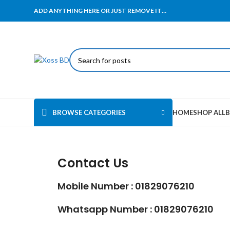
ADD ANYTHING HERE OR JUST REMOVE IT…
BROWSE CATEGORIES
HOME
SHOP ALL
B
Contact Us
Mobile Number : 01829076210
Whatsapp Number : 01829076210