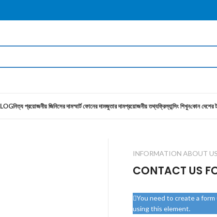
LOG
নিত্য প্রয়োজনীয় জিনিসের দাম
স্মার্ট ফোনের দাম
জুতার দাম
প্রয়োজনীয় তথ্য
ফ্রিল্যান্সিং শিখুন
কোন দেশের ট
INFORMATION ABOUT U
CONTACT US F
You need to create a form u
using this element.