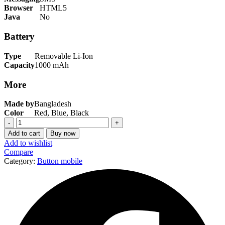
Browser
HTML5
Java
No
Battery
Type
Removable Li-Ion
Capacity
1000 mAh
More
Made by
Bangladesh
Color
Red, Blue, Black
Walton
Olvio
Add to cart
Buy now
ML19
Add to wishlist
(
Compare
বাটন
Category:
Button mobile
মোবাইল
এর
দাম
)
quantity