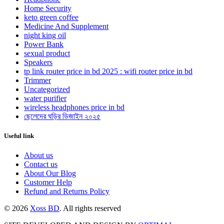
Home Security
keto green coffee
Medicine And Supplement
night king oil
Power Bank
sexual product
Speakers
tp link router price in bd 2025 : wifi router price in bd
Trimmer
Uncategorized
water purifier
wireless headphones price in bd
ছেলেদের ঘড়ির ডিজাইন ২০২৫
Useful link
About us
Contact us
About Our Blog
Customer Help
Refund and Returns Policy
© 2026
Xoss BD
. All rights reserved