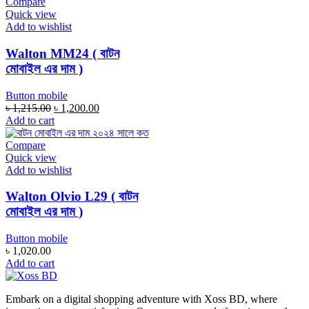
Compare
Quick view
Add to wishlist
Walton MM24 ( বাটন
মোবাইল এর দাম )
Button mobile
Original
Current
৳
1,215.00
৳
1,200.00
price
price
Add to cart
was:
is:
৳ 1,215.00.
৳ 1,200.00.
Compare
Quick view
Add to wishlist
Walton Olvio L29 ( বাটন
মোবাইল এর দাম )
Button mobile
৳
1,020.00
Add to cart
Embark on a digital shopping adventure with Xoss BD, where