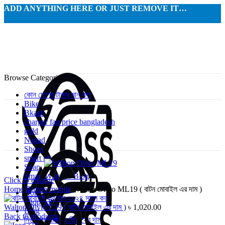
ADD ANYTHING HERE OR JUST REMOVE IT…
Browse Categories
কোন দেশের টাকার মান কত
Bike
Bkash
charger fan price bangladesh
gold
Nagad
Shoes
smart phone
Soap
Smart Watches Blog
Click to enlarge
Home
Button mobile
Walton Olvio ML19 ( বাটন মোবাইল এর দাম )
Home
Shop All
Walton Olvio L29 ( বাটন মোবাইল এর দাম )
৳
1,020.00
Blog
Back to products
নিত্য প্রয়োজনীয় জিনিসের দাম