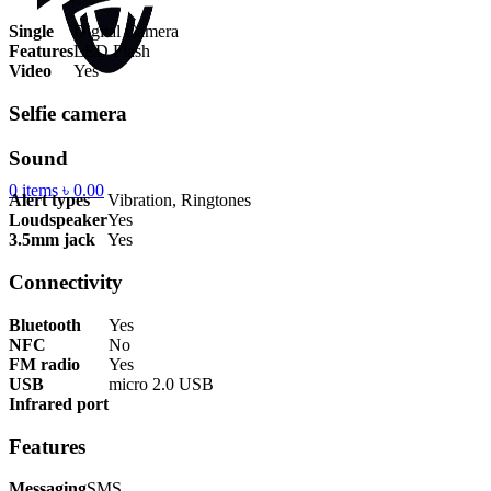
Single
Digital Camera
Features
LED Flash
Video
Yes
Selfie camera
Sound
0
items
৳
0.00
Alert types
Vibration, Ringtones
Loudspeaker
Yes
3.5mm jack
Yes
Connectivity
Bluetooth
Yes
NFC
No
FM radio
Yes
USB
micro 2.0 USB
Infrared port
Features
Messaging
SMS