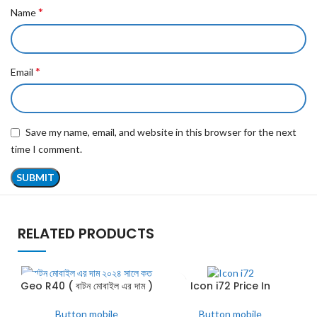
*
Name
*
Email
Save my name, email, and website in this browser for the next
time I comment.
RELATED PRODUCTS
Geo R40 ( বাটন মোবাইল এর দাম )
Icon i72 Price In
-
Bangladesh ( বাটন মোবাইল এর
দাম )
Button mobile
Button mobile