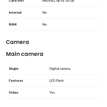
Card slot
microSD, up to 16 GB
Internal
No
RAM
No
Camera
Main camera
Single
Digital camera
Features
LED Flash
Video
Yes