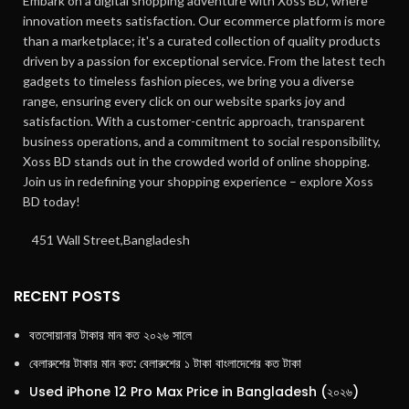
Embark on a digital shopping adventure with Xoss BD, where
innovation meets satisfaction. Our ecommerce platform is more
than a marketplace; it's a curated collection of quality products
driven by a passion for exceptional service. From the latest tech
gadgets to timeless fashion pieces, we bring you a diverse
range, ensuring every click on our website sparks joy and
satisfaction. With a customer-centric approach, transparent
business operations, and a commitment to social responsibility,
Xoss BD stands out in the crowded world of online shopping.
Join us in redefining your shopping experience – explore Xoss
BD today!
451 Wall Street,Bangladesh
RECENT POSTS
বতসোয়ানার টাকার মান কত ২০২৬ সালে
বেলারুশের টাকার মান কত: বেলারুশের ১ টাকা বাংলাদেশের কত টাকা
Used iPhone 12 Pro Max Price in Bangladesh (২০২৬)