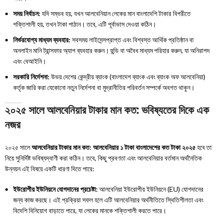
সময় নির্বাচন:
যদি সম্ভব হয়, যখন আলবেনিয়ান লেকের মান বাংলাদেশি টাকার বিপরীতে
শক্তিশালী হয়, তখন টাকা পাঠান। তবে, এটি পূর্বাভাস দেওয়া কঠিন।
নির্ভরযোগ্য মাধ্যম ব্যবহার:
সবসময় লাইসেন্সপ্রাপ্ত এবং বিশ্বস্ত আর্থিক প্রতিষ্ঠান বা
অনলাইন মানি ট্রান্সফার অ্যাপ ব্যবহার করুন। হুন্ডি বা অবৈধ মাধ্যম পরিহার করুন, যা অনিরাপদ
এবং বেআইনি।
সরকারি নির্দেশনা:
উভয় দেশের কেন্দ্রীয় ব্যাংক (বাংলাদেশ ব্যাংক এবং ব্যাংক অফ আলবেনিয়া)
কর্তৃক জারি করা যেকোনো নতুন নির্দেশনা বা মুদ্রানীতির পরিবর্তন সম্পর্কে অবগত থাকুন।
২০২৫ সালে আলবেনিয়ার টাকার মান কত: ভবিষ্যতের দিকে এক
নজর
২০২৫ সালে
আলবেনিয়ার টাকার মান কত: আলবেনিয়ার ১ টাকা বাংলাদেশের কত টাকা ২০২৫
হবে তা
নিয়ে সুনির্দিষ্ট ভবিষ্যদ্বাণী করা কঠিন। তবে, কিছু প্রবণতা এবং আলবেনিয়ার বর্তমান অর্থনৈতিক
উন্নয়ন এই বিষয়ে একটি ধারণা দিতে পারে:
ইউরোপীয় ইউনিয়নে যোগদানের প্রচেষ্টা:
আলবেনিয়া ইউরোপীয় ইউনিয়নে (EU) যোগদানের
জন্য কাজ করছে। এই প্রক্রিয়া সফল হলে এটি আলবেনিয়ার অর্থনীতিতে স্থিতিশীলতা এবং
বিদেশি বিনিয়োগ বাড়াতে পারে, যা লেকের মানকে শক্তিশালী করতে পারে।