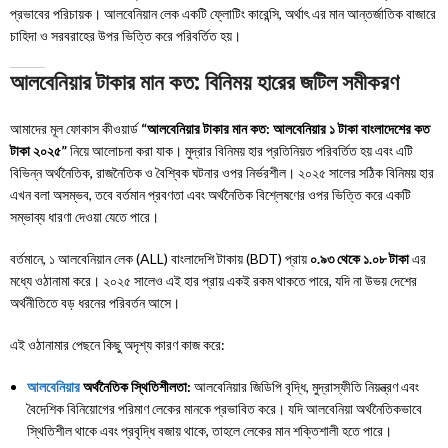
প্রভাবের পরিচায়ক। আলবেনিয়ান লেক একটি ফ্লোটিং কারেন্সি, অর্থাৎ এর মান আন্তর্জাতিক বাজারে
চাহিদা ও সরবরাহের উপর ভিত্তি করে পরিবর্তিত হয়।
আলবেনিয়ার টাকার মান কত: বিনিময় হারের জটিল সমীকরণ
আমাদের মূল ফোকাস কীওয়ার্ড
“আলবেনিয়ার টাকার মান কত: আলবেনিয়ার ১ টাকা বাংলাদেশের কত
টাকা ২০২৫”
নিয়ে আলোচনা করা যাক। মুদ্রার বিনিময় হার প্রতিনিয়ত পরিবর্তিত হয় এবং এটি
বিভিন্ন অর্থনৈতিক, রাজনৈতিক ও বৈশ্বিক ঘটনার ওপর নির্ভরশীল। ২০২৫ সালের সঠিক বিনিময় হার
এখন বলা অসম্ভব, তবে বর্তমান প্রবণতা এবং অর্থনৈতিক বিশ্লেষণের ওপর ভিত্তি করে একটি
সম্ভাব্য ধারণা দেওয়া যেতে পারে।
বর্তমানে, ১ আলবেনিয়ান লেক (ALL) বাংলাদেশি টাকায় (BDT) প্রায়
০.৯৩ থেকে ১.০৮ টাকা
এর
মধ্যে ওঠানামা করে। ২০২৫ সালেও এই হার প্রায় একই রকম থাকতে পারে, যদি না উভয় দেশের
অর্থনীতিতে বড় ধরনের পরিবর্তন আসে।
এই ওঠানামার পেছনে কিছু অদৃশ্য কারণ কাজ করে:
আলবেনিয়ার
অর্থনৈতিক স্থিতিশীলতা:
আলবেনিয়ার জিডিপি বৃদ্ধি, মুদ্রাস্ফীতি নিয়ন্ত্রণ এবং
বৈদেশিক বিনিয়োগের পরিমাণ লেকের মানকে প্রভাবিত করে। যদি আলবেনিয়া অর্থনৈতিকভাবে
স্থিতিশীল থাকে এবং প্রবৃদ্ধি বজায় থাকে, তাহলে লেকের মান শক্তিশালী হতে পারে।