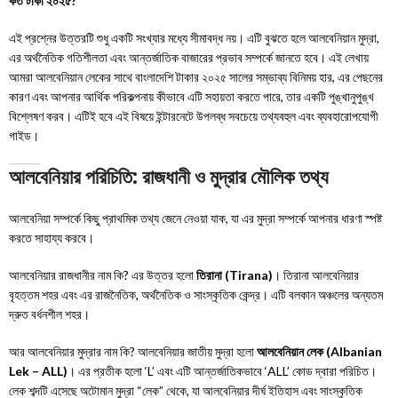
কত টাকা ২০২৫?
এই প্রশ্নের উত্তরটি শুধু একটি সংখ্যার মধ্যে সীমাবদ্ধ নয়। এটি বুঝতে হলে আলবেনিয়ান মুদ্রা,
এর অর্থনৈতিক গতিশীলতা এবং আন্তর্জাতিক বাজারের প্রভাব সম্পর্কে জানতে হবে। এই লেখায়
আমরা আলবেনিয়ান লেকের সাথে বাংলাদেশি টাকার ২০২৫ সালের সম্ভাব্য বিনিময় হার, এর পেছনের
কারণ এবং আপনার আর্থিক পরিকল্পনায় কীভাবে এটি সহায়তা করতে পারে, তার একটি পুঙ্খানুপুঙ্খ
বিশ্লেষণ করব। এটিই হবে এই বিষয়ে ইন্টারনেটে উপলব্ধ সবচেয়ে তথ্যবহুল এবং ব্যবহারোপযোগী
গাইড।
আলবেনিয়ার পরিচিতি: রাজধানী ও মুদ্রার মৌলিক তথ্য
আলবেনিয়া সম্পর্কে কিছু প্রাথমিক তথ্য জেনে নেওয়া যাক, যা এর মুদ্রা সম্পর্কে আপনার ধারণা স্পষ্ট
করতে সাহায্য করবে।
আলবেনিয়ার রাজধানীর নাম কি? এর উত্তর হলো
তিরানা (Tirana)
। তিরানা আলবেনিয়ার
বৃহত্তম শহর এবং এর রাজনৈতিক, অর্থনৈতিক ও সাংস্কৃতিক কেন্দ্র। এটি বলকান অঞ্চলের অন্যতম
দ্রুত বর্ধনশীল শহর।
আর আলবেনিয়ার মুদ্রার নাম কি? আলবেনিয়ার জাতীয় মুদ্রা হলো
আলবেনিয়ান লেক (Albanian
Lek – ALL)
। এর প্রতীক হলো ‘L’ এবং এটি আন্তর্জাতিকভাবে ‘ALL’ কোড দ্বারা পরিচিত।
লেক শব্দটি এসেছে অটোমান মুদ্রা “লেক” থেকে, যা আলবেনিয়ার দীর্ঘ ইতিহাস এবং সাংস্কৃতিক