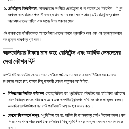
রেমিটেন্সের নির্ভরশীলতা:
আলবেনিয়ার অর্থনীতি রেমিটেন্সের উপর অনেকাংশে নির্ভরশীল। বিপুল
সংখ্যক আলবেনিয়ান প্রবাসী রয়েছেন যারা তাদের দেশে অর্থ পাঠান। এই রেমিটেন্স প্রবাহের
তারতম্য লেকের চাহিদা এবং মানের উপর প্রভাব ফেলে।
এই কারণগুলো সম্মিলিতভাবে আলবেনিয়ান লেকের মানকে প্রভাবিত করে এবং এর তুলনামূলকভাবে
কম মূল্যের কারণ ব্যাখ্যা করে।
আলবেনিয়ার টাকার মান কত: রেমিটেন্স এবং আর্থিক লেনদেনের
সেরা কৌশল 💡
আপনি যদি আলবেনিয়া থেকে বাংলাদেশে টাকা পাঠাতে চান অথবা বাংলাদেশি টাকা থেকে লেকে
রূপান্তর করতে চান, তাহলে কিছু কার্যকরী কৌশল অনুসরণ করা উচিত:
বিনিময় হার নিয়মিত পর্যবেক্ষণ:
যেহেতু বিনিময় হার প্রতিনিয়ত পরিবর্তিত হয়, তাই টাকা পাঠানোর
আগে বিভিন্ন ব্যাংক, মানি এক্সচেঞ্জার এবং অনলাইন ট্রান্সফার সার্ভিসের হারগুলো তুলনা করুন।
অনলাইন প্ল্যাটফর্মগুলো প্রায়শই প্রতিযোগিতামূলক হার অফার করে।
লেনদেন ফি সম্পর্কে জানুন:
শুধু বিনিময় হার নয়, সার্ভিস ফি বা অন্যান্য চার্জও বিবেচনা করুন। কম
ফি মানে আপনার কাছে বেশি টাকা পৌঁছাবে। কিছু প্রতিষ্ঠান বড় অঙ্কের লেনদেনে কম ফি নিতে
পারে।