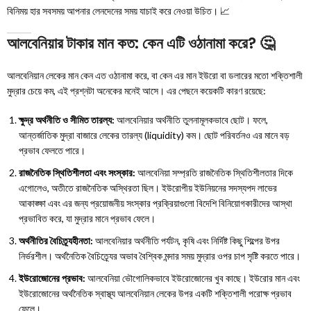
বিনিময় হার সবসময় আপনার লেনদেনের সময় যাচাই করে নেওয়া উচিত। 📈
আলবেনিয়ার টাকার মান কত: কেন এটি ওঠানামা করে? 🤔
আলবেনিয়ান লেকের মান কেন এত ওঠানামা করে, বা কেন এর মান ইউরো বা ডলারের মতো শক্তিশালী
মুদ্রার চেয়ে কম, এই প্রশ্নটা অনেকের মনেই আসে। এর পেছনে কয়েকটি কারণ রয়েছে:
ক্ষুদ্র অর্থনীতি ও সীমিত তারল্য:
আলবেনিয়ার অর্থনীতি তুলনামূলকভাবে ছোট। ফলে,
আন্তর্জাতিক মুদ্রা বাজারে লেকের তারল্য (liquidity) কম। ছোট পরিবর্তনও এর মানে বড়
প্রভাব ফেলতে পারে।
রাজনৈতিক স্থিতিশীলতা এবং সংস্কার:
আলবেনিয়া সম্প্রতি রাজনৈতিক স্থিতিশীলতার দিকে
এগোলেও, অতীতে রাজনৈতিক অস্থিরতা ছিল। ইউরোপীয় ইউনিয়নের সদস্যপদ লাভের
আকাঙ্ক্ষা এবং এর জন্য প্রয়োজনীয় সংস্কার প্রক্রিয়াগুলো বিদেশি বিনিয়োগকারীদের আস্থা
প্রভাবিত করে, যা মুদ্রার মানে প্রভাব ফেলে।
অর্থনীতির বৈচিত্র্যহীনতা:
আলবেনিয়ার অর্থনীতি পর্যটন, কৃষি এবং নির্দিষ্ট কিছু শিল্পের উপর
নির্ভরশীল। অর্থনৈতিক বৈচিত্র্যের অভাব বৈশ্বিক মন্দার সময় মুদ্রার ওপর চাপ সৃষ্টি করতে পারে।
ইউরোজোনের প্রভাব:
আলবেনিয়া ভৌগোলিকভাবে ইউরোজোনের খুব কাছে। ইউরোর মান এবং
ইউরোজোনের অর্থনৈতিক স্বাস্থ্য আলবেনিয়ান লেকের উপর একটি শক্তিশালী পরোক্ষ প্রভাব
ফেলে।