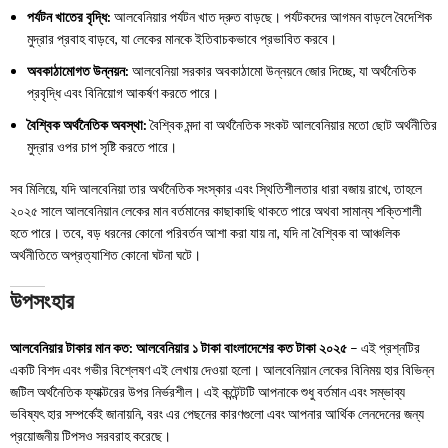
পর্যটন খাতের বৃদ্ধি:
আলবেনিয়ার পর্যটন খাত দ্রুত বাড়ছে। পর্যটকদের আগমন বাড়লে বৈদেশিক
মুদ্রার প্রবাহ বাড়বে, যা লেকের মানকে ইতিবাচকভাবে প্রভাবিত করবে।
অবকাঠামোগত উন্নয়ন:
আলবেনিয়া সরকার অবকাঠামো উন্নয়নে জোর দিচ্ছে, যা অর্থনৈতিক
প্রবৃদ্ধি এবং বিনিয়োগ আকর্ষণ করতে পারে।
বৈশ্বিক অর্থনৈতিক অবস্থা:
বৈশ্বিক মন্দা বা অর্থনৈতিক সংকট আলবেনিয়ার মতো ছোট অর্থনীতির
মুদ্রার ওপর চাপ সৃষ্টি করতে পারে।
সব মিলিয়ে, যদি আলবেনিয়া তার অর্থনৈতিক সংস্কার এবং স্থিতিশীলতার ধারা বজায় রাখে, তাহলে
২০২৫ সালে আলবেনিয়ান লেকের মান বর্তমানের কাছাকাছি থাকতে পারে অথবা সামান্য শক্তিশালী
হতে পারে। তবে, বড় ধরনের কোনো পরিবর্তন আশা করা যায় না, যদি না বৈশ্বিক বা আঞ্চলিক
অর্থনীতিতে অপ্রত্যাশিত কোনো ঘটনা ঘটে।
উপসংহার
আলবেনিয়ার টাকার মান কত: আলবেনিয়ার ১ টাকা বাংলাদেশের কত টাকা ২০২৫
– এই প্রশ্নটির
একটি বিশদ এবং গভীর বিশ্লেষণ এই লেখায় দেওয়া হলো। আলবেনিয়ান লেকের বিনিময় হার বিভিন্ন
জটিল অর্থনৈতিক ফ্যাক্টরের উপর নির্ভরশীল। এই কন্টেন্টটি আপনাকে শুধু বর্তমান এবং সম্ভাব্য
ভবিষ্যৎ হার সম্পর্কেই জানায়নি, বরং এর পেছনের কারণগুলো এবং আপনার আর্থিক লেনদেনের জন্য
প্রয়োজনীয় টিপসও সরবরাহ করেছে।