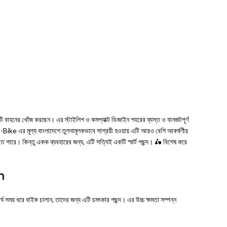
হনের খোঁজ করছেন। এর স্টাইলিশ ও কমপ্যাক্ট ডিজাইন শহরের ব্যস্ত ও যানজটপূর্ণ
 E-Bike এর মূল্য বাংলাদেশে তুলনামূলকভাবে সাশ্রয়ী হওয়ায় এটি আরও বেশি আকর্ষণীয়
 পারে। কিন্তু একক ব্যবহারের জন্য, এটি সত্যিই একটি স্মার্ট পছন্দ। 🛵 বিশেষ করে
h
় ধরে বাইক চালান, তাদের জন্য এটি চমৎকার পছন্দ। এর উচ্চ ক্ষমতা সম্পন্ন