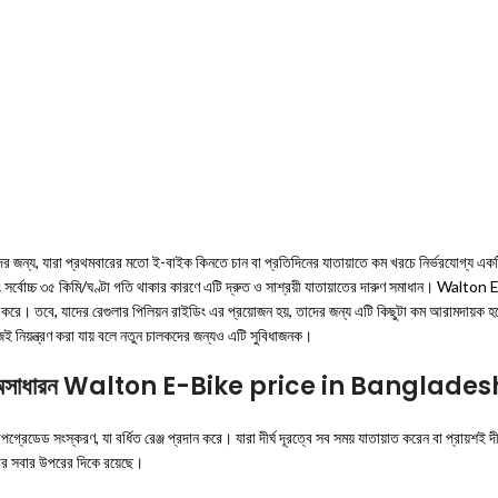
যারা প্রথমবারের মতো ই-বাইক কিনতে চান বা প্রতিদিনের যাতায়াতে কম খরচে নির্ভরযোগ্য একটি বা
বং সর্বোচ্চ ৩৫ কিমি/ঘণ্টা গতি থাকার কারণে এটি দ্রুত ও সাশ্রয়ী যাতায়াতের দারুণ সমাধান। Walton
রে। তবে, যাদের রেগুলার পিলিয়ন রাইডিং এর প্রয়োজন হয়, তাদের জন্য এটি কিছুটা কম আরামদায়ক হতে
জেই নিয়ন্ত্রণ করা যায় বলে নতুন চালকদের জন্যও এটি সুবিধাজনক।
য অসাধারন Walton E-Bike price in Banglades
যা বর্ধিত রেঞ্জ প্রদান করে। যারা দীর্ঘ দূরত্বে সব সময় যাতায়াত করেন বা প্রায়শই দীর্ঘ সময
র সবার উপরের দিকে রয়েছে।