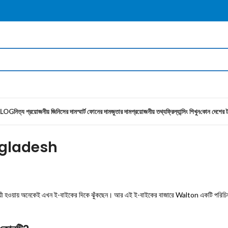
LOG
নিত্য প্রয়োজনীয় জিনিসের দাম
স্মার্ট ফোনের দাম
জুতার দাম
প্রয়োজনীয় তথ্য
ফ্রিল্যান্সিং শিখুন
কোন দেশের ট
ngladesh
াশ্রয়ী হওয়ায় অনেকেই এখন ই-বাইকের দিকে ঝুঁকছেন। আর এই ই-বাইকের বাজারে Walton একটি পরিচ