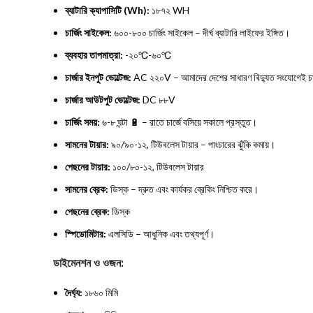
ব্যাটারি ক্যাপাসিটি (Wh):
১৮৭২ WH
চার্জিং সাইকেল:
৬০০-৮০০ চার্জিং সাইকেল – দীর্ঘ ব্যাটারি লাইফের ইঙ্গিত।
ব্যবহার তাপমাত্রা:
-২০℃-৬০℃
চার্জার ইনপুট ভোল্টেজ:
AC ২২০V – আমাদের দেশের সাধারণ বিদ্যুত সংযোগেই চার
চার্জার আউটপুট ভোল্টেজ:
DC ৮৮V
চার্জিং সময়:
৬-৮ ঘন্টা 🔋 – রাতে চার্জে বসিয়ে সকালে প্রস্তুত।
সামনের টায়ার:
৯০/৯০-১২, টিউবলেস টায়ার – পাংচারের ঝুঁকি কমায়।
পেছনের টায়ার:
১০০/৮০-১২, টিউবলেস টায়ার
সামনের ব্রেক:
ডিস্ক – দ্রুত এবং কার্যকর ব্রেকিং নিশ্চিত করে।
পেছনের ব্রেক:
ডিস্ক
স্পিডোমিটার:
এলসিডি – আধুনিক এবং তথ্যপূর্ণ।
ডাইমেনশন ও ওজন:
দৈর্ঘ্য:
১৮৬০ মিমি