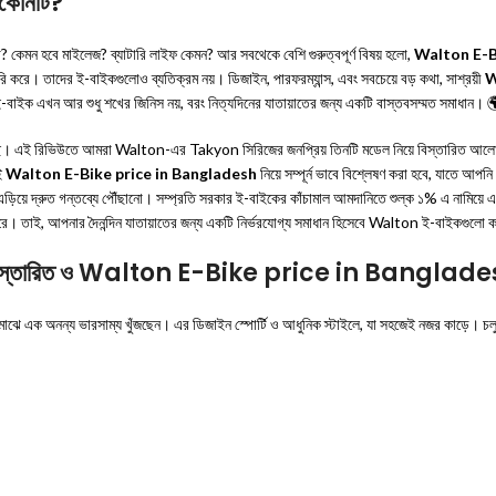
কোনটি?
কেমন হবে মাইলেজ? ব্যাটারি লাইফ কেমন? আর সবথেকে বেশি গুরুত্বপূর্ণ বিষয় হলো,
Walton E-B
য তৈরি করে। তাদের ই-বাইকগুলোও ব্যতিক্রম নয়। ডিজাইন, পারফরম্যান্স, এবং সবচেয়ে বড় কথা, সাশ্রয়ী
W
ণে ই-বাইক এখন আর শুধু শখের জিনিস নয়, বরং নিত্যদিনের যাতায়াতের জন্য একটি বাস্তবসম্মত সমাধান। 
েলেছে। এই রিভিউতে আমরা Walton-এর Takyon সিরিজের জনপ্রিয় তিনটি মডেল নিয়ে বিস্
ই
Walton E-Bike price in Bangladesh
নিয়ে সম্পূর্ন ভাবে বিশ্লেষণ করা হবে, যাতে আ
ট এড়িয়ে দ্রুত গন্তব্যে পৌঁছানো। সম্প্রতি সরকার ই-বাইকের কাঁচামাল আমদানিতে শুল্ক ১% এ নামিয়ে এ
রে। তাই, আপনার দৈনন্দিন যাতায়াতের জন্য একটি নির্ভরযোগ্য সমাধান হিসেবে Walton ই-বাইকগুলো 
্ন বিস্তারিত ও Walton E-Bike price in Banglad
ে এক অনন্য ভারসাম্য খুঁজছেন। এর ডিজাইন স্পোর্টি ও আধুনিক স্টাইলে, যা সহজেই নজর কাড়ে। চলু