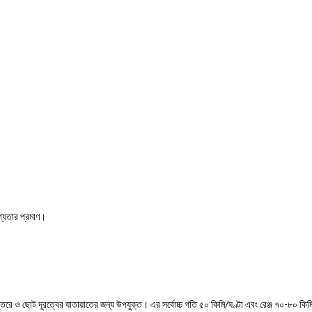
োগ্যতার প্রমাণ।
ে ও ছোট দূরত্বের যাতায়াতের জন্য উপযুক্ত। এর সর্বোচ্চ গতি ৫০ কিমি/ঘণ্টা এবং রেঞ্জ ৭০-৮০ কিমি