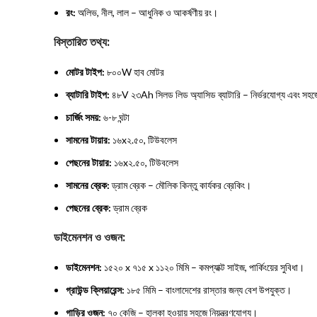
রং:
অলিভ, নীল, লাল – আধুনিক ও আকর্ষণীয় রং।
বিস্তারিত তথ্য:
মোটর টাইপ:
৮০০W হাব মোটর
ব্যাটারি টাইপ:
৪৮V ২৩Ah সিলড লিড অ্যাসিড ব্যাটারি – নির্ভরযোগ্য এবং সহজে
চার্জিং সময়:
৬-৮ ঘন্টা
সামনের টায়ার:
১৬x২.৫০, টিউবলেস
পেছনের টায়ার:
১৬x২.৫০, টিউবলেস
সামনের ব্রেক:
ড্রাম ব্রেক – মৌলিক কিন্তু কার্যকর ব্রেকিং।
পেছনের ব্রেক:
ড্রাম ব্রেক
ডাইমেনশন ও ওজন:
ডাইমেনশন:
১৫২০ x ৭১৫ x ১১২০ মিমি – কমপ্যাক্ট সাইজ, পার্কিংয়ের সুবিধা।
গ্রাউন্ড ক্লিয়ারেন্স:
১৮৫ মিমি – বাংলাদেশের রাস্তার জন্য বেশ উপযুক্ত।
গাড়ির ওজন:
৭০ কেজি – হালকা হওয়ায় সহজে নিয়ন্ত্রণযোগ্য।