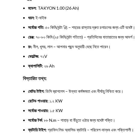
মডেল:
TAKYON 1.00 (26 Ah)
ধরন:
ই-বাইক
সর্বোচ্চ গতি:
৫০ কিমি/ঘন্টা 🚀 – শহরের রাস্তায় দ্রুত চলাচলের জন্য এটি যথেষ্ট।
রেঞ্জ:
৭০-৮০ কিমি (২৫ কিমি/ঘন্টা গতিতে) – প্রতিদিনের যাতায়াতের জন্য আদর্শ।
রং:
নীল, ধূসর, লাল – আপনার পছন্দ অনুযায়ী বেছে নিতে পারেন।
ভোল্টেজ:
৭২V
ক্যাপাসিটি:
২৬ Ah
বিস্তারিত তথ্য:
মোটর টাইপ:
ডিসি ব্রাশলেস – উন্নত কর্মক্ষমতা এবং দীর্ঘায়ু নিশ্চিত করে।
রেটেড পাওয়ার:
১.২ KW
সর্বোচ্চ পাওয়ার:
১.৫ KW
সর্বোচ্চ টর্ক:
৮৮ N.m – পাহাড় বা উঁচুতে ওঠার জন্য যথেষ্ট শক্তি।
ব্যাটারি টাইপ:
গ্রাফিন লিড অ্যাসিড ব্যাটারি – পরিবেশ-বান্ধব এবং শক্তিশালী।