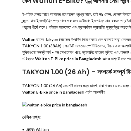
কেন Walton E-Bike? 🤔 আপনার সেরা পছন্দ 
ই-বাইক কেনার আগে আমাদের মনে অনেক প্রশ্ন আসে, তাই না? যেমন: কোনটা কিনবো? 
ব্র্যান্ড, যারা ইলেকট্রনিক্স পণ্য থেকে শুরু করে অটোমোবাইল পর্যন্ত নানা ধরনের পণ্
পছন্দের শীর্ষে থাকে। পরিবেশ সচেতনতা এবং ক্রমবর্ধমান জ্বালানির মূল্যবৃদ্ধির কার
Walton তাদের Takyon সিরিজের ই-বাইক দিয়ে বাজারে বেশ ভালোই সাড়া ফ
TAKYON 1.00 (38Ah)। প্রতিটি মডেলের স্পেসিফিকেশন, ফিচার এবং অবশ্য
সুবিধাগুলো অনস্বীকার্য – কম রক্ষণাবেক্ষণ খরচ, জ্বালানির ঝামেলা মুক্তি, এবং যানজ
ভবিষ্যতে
Walton E-Bike price in Bangladesh
আরও সাশ্রয়ী হতে পা
TAKYON 1.00 (26 Ah) – সম্পর্কে সম্পূর
TAKYON 1.00 (26 Ah) মডেলটি তাদের জন্য আদর্শ, যারা পাওয়ার এবং রেঞ্জের মাঝ
Walton E-Bike price in Bangladesh এতটা আকর্ষণীয়।
বেসিক তথ্য:
ব্র্যান্ড:
Walton