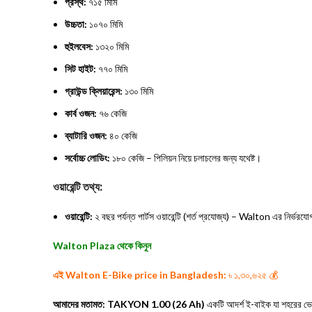
প্রস্থ:
৭১৫ মিমি
উচ্চতা:
১০৭০ মিমি
হুইলবেস:
১৩২০ মিমি
সিট হাইট:
৭৭০ মিমি
গ্রাউন্ড ক্লিয়ারেন্স:
১৩০ মিমি
কার্ব ওজন:
৭৬ কেজি
ব্যাটারি ওজন:
৪০ কেজি
সর্বোচ্চ লোডিং:
১৮০ কেজি – পিলিয়ন নিয়ে চলাচলের জন্য যথেষ্ট।
ওয়ারেন্টি তথ্য:
ওয়ারেন্টি:
২ বছর পর্যন্ত পার্টস ওয়ারেন্টি (শর্ত প্রযোজ্য) – Walton এর নির্ভরয
Walton Plaza থেকে কিনুন
এই Walton E-Bike price in Bangladesh:
৳ ১,৩০,৬২৫ 💰
আমাদের মতামত: TAKYON 1.00 (26 Ah)
একটি আদর্শ ই-বাইক যা শহরের ভেতর