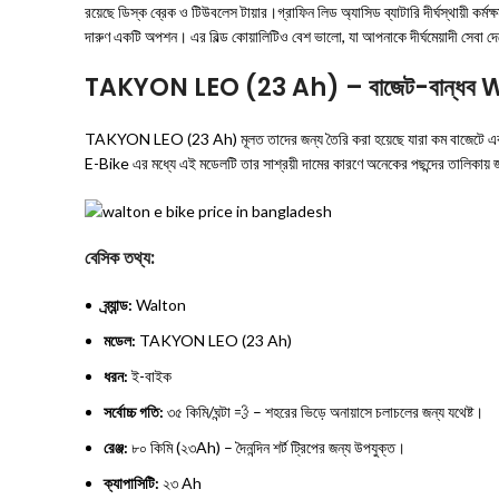
রয়েছে ডিস্ক ব্রেক ও টিউবলেস টায়ার।গ্রাফিন লিড অ্যাসিড ব্যাটারি দীর্ঘস্থায়ী কর্
দারুণ একটি অপশন। এর বিল্ড কোয়ালিটিও বেশ ভালো, যা আপনাকে দীর্ঘমেয়াদী সেবা দেবে।
TAKYON LEO (23 Ah) – বাজেট-বান্ধ
TAKYON LEO (23 Ah) মূলত তাদের জন্য তৈরি করা হয়েছে যারা কম বাজেটে একটি 
E-Bike এর মধ্যে এই মডেলটি তার সাশ্রয়ী দামের কারণে অনেকের পছন্দের তালিকায় 
বেসিক তথ্য:
ব্র্যান্ড:
Walton
মডেল:
TAKYON LEO (23 Ah)
ধরন:
ই-বাইক
সর্বোচ্চ গতি:
৩৫ কিমি/ঘন্টা 💨 – শহরের ভিড়ে অনায়াসে চলাচলের জন্য যথেষ্ট।
রেঞ্জ:
৮০ কিমি (২৩Ah) – দৈনন্দিন শর্ট ট্রিপের জন্য উপযুক্ত।
ক্যাপাসিটি:
২৩ Ah