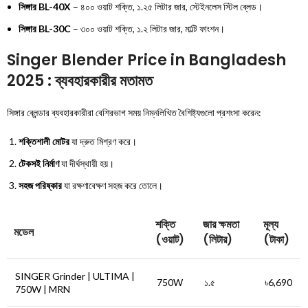
সিঙ্গার BL-40X
– ৪০০ ওয়াট শক্তি, ১.২৫ লিটার জার, স্টেইনলেস স্টিল ব্লেড।
সিঙ্গার BL-30C
– ৩০০ ওয়াট শক্তি, ১.২ লিটার জার, মাল্টি ফাংশন।
Singer Blender Price in Bangladesh
2025 : ব্যবহারকারীর মতামত
সিঙ্গার ব্লেন্ডার ব্যবহারকারীরা বেশিরভাগ সময় নিম্নলিখিত বৈশিষ্ট্যগুলো প্রশংসা করেন:
শক্তিশালী মোটর
যা দ্রুত মিশ্রণ করে।
টেকসই নির্মাণ
যা দীর্ঘস্থায়ী হয়।
সহজ পরিষ্কার
যা রক্ষণাবেক্ষণ সহজ করে তোলে।
শক্তি
জার ক্ষমতা
মূল্য
মডেল
(ওয়াট)
(লিটার)
(টাকা)
SINGER Grinder | ULTIMA |
750W
১.৫
৳6,690
750W | MRN