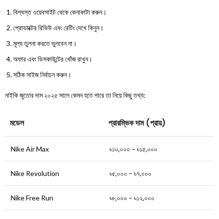
বিশ্বস্ত ওয়েবসাইট থেকে কেনাকাটা করুন।
প্রোডাক্টের রিভিউ এবং রেটিং দেখে কিনুন।
মূল্য তুলনা করতে ভুলবেন না।
অফার এবং ডিসকাউন্টের খোঁজ রাখুন।
সঠিক সাইজ নির্বাচন করুন।
নাইকি জুতোর দাম ২০২৫ সালে কেমন হতে পারে তা নিয়ে কিছু তথ্য:
মডেল
প্রারম্ভিক দাম (প্রায়)
Nike Air Max
৳১০,০০০ – ৳১৫,০০০
Nike Revolution
৳৫,০০০ – ৳৭,০০০
Nike Free Run
৳৮,০০০ – ৳১২,০০০