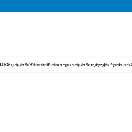
LOG
নিত্য প্রয়োজনীয় জিনিসের দাম
স্মার্ট ফোনের দাম
জুতার দাম
প্রয়োজনীয় তথ্য
ফ্রিল্যান্সিং শিখুন
কোন দেশের ট