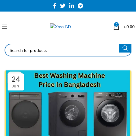
0
৳
0.00
24
JUN