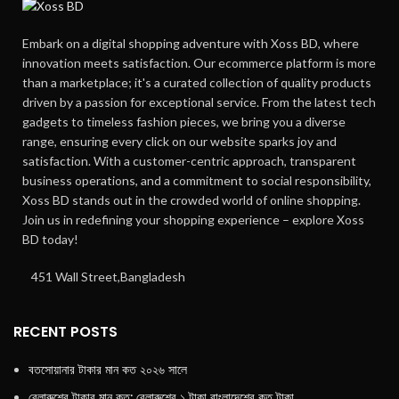
Embark on a digital shopping adventure with Xoss BD, where
innovation meets satisfaction. Our ecommerce platform is more
than a marketplace; it's a curated collection of quality products
driven by a passion for exceptional service. From the latest tech
gadgets to timeless fashion pieces, we bring you a diverse
range, ensuring every click on our website sparks joy and
satisfaction. With a customer-centric approach, transparent
business operations, and a commitment to social responsibility,
Xoss BD stands out in the crowded world of online shopping.
Join us in redefining your shopping experience – explore Xoss
BD today!
451 Wall Street,Bangladesh
RECENT POSTS
বতসোয়ানার টাকার মান কত ২০২৬ সালে
বেলারুশের টাকার মান কত: বেলারুশের ১ টাকা বাংলাদেশের কত টাকা